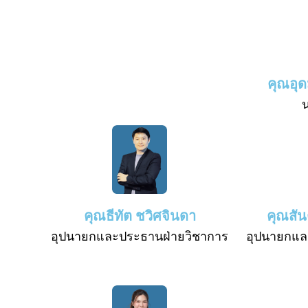
คุณอุ
คุณธีทัต ชวิศจินดา
คุณสัน
อุปนายกและประธานฝ่ายวิชาการ
อุปนายกแ