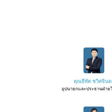
คุณธีทัต ชวิศจินด
อุปนายกและประธานฝ่ายว