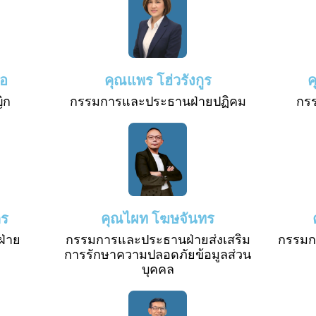
่อ
คุณแพร โฮ่วรังกูร
ค
ิก
กรรมการและประธานฝ่ายปฏิคม
กร
คร
คุณไผท โฆษจันทร
่าย
กรรมการและประธานฝ่ายส่งเสริม
กรรมก
การรักษาความปลอดภัยข้อมูลส่วน
บุคคล