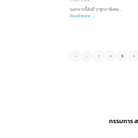
นอกจากนี้ยังมี ปาฐกถาพิเศษ…
Read more
«
‹
3
4
5
6
กรรมการ ส