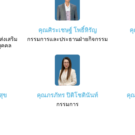
คุณศิระเชษฐ์ โพธิ์หิรัญ
ค
่งเสริม
กรรมการและประธานฝ่ายกิจกรรม
บุคคล
สุข
คุณภรภัทร ปิติโชตินันท์
คุ
กรรมการ