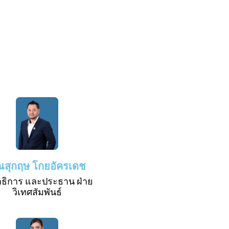
ณสุกฤษ โกยอัครเดช
ธิการ และประธาน ฝ่าย
วิเทศสัมพันธ์