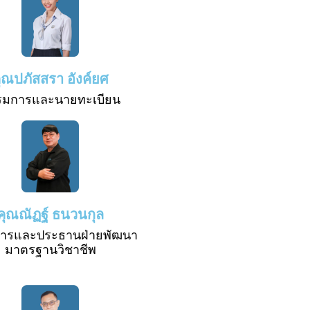
ุณปภัสสรา อังค์ยศ
รมการและนายทะเบียน
คุณณัฏฐ์ ธนวนกุล
ารและประธานฝ่ายพัฒนา
มาตรฐานวิชาชีพ