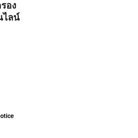
ครอง
นไลน์
otice