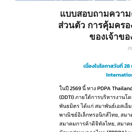
แบบสอบถามความคิด
ส่วนตัว การคุ้มครอ
ของเจ้าของ
20
เนื่องในโอกาสวันที่ 2
Internatio
ในปี 2569 นี้ ทาง PDPA Thail
(DDTI) ภายใต้การบริหารงานโดย บ
พันธมิตร ได้แก่ สมาพันธ์เอสเอ
พาณิชย์อิเล็กทรอนิกส์ไทย, สมา
สมาคมการค้าดิจิทัลไทย, สมาค