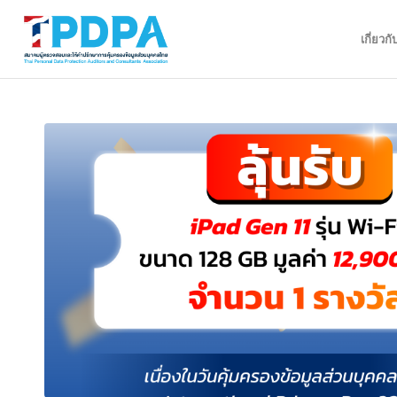
เกี่ยว