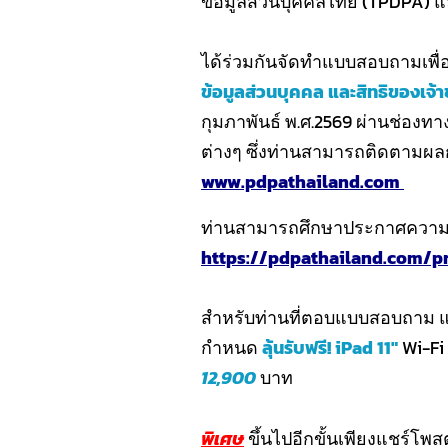
ข้อมูลส่วนบุคคลไทย (TPDPA) 
ได้ร่วมกันจัดทำแบบสอบถามเพื่
ข้อมูลส่วนบุคคล และสิทธิของเจ้
กุมภาพันธ์ พ.ศ.2569 ผ่านช่องท
ต่างๆ ซึ่งท่านสามารถติดตามผล
www.pdpathailand.com
ท่านสามารถศึกษาประกาศความเป็
https://pdpathailand.com/p
สำหรับท่านที่ตอบแบบสอบถาม แ
กำหนด
ลุ้นรับฟรี! iPad 11″
Wi-Fi 
12,900
บาท
พิเศษ
ขึ้นไปอีกขั้นเพียงแชร์