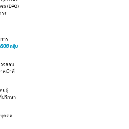
ุคคล (DPO)
การ
าการ
ดีบีซี กรุ๊ป
ตรวจสอบ
หน้าที่
มผู้
่ปรึกษา
นบุคคล