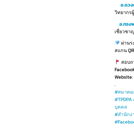
อ.ดวง
วิทยากรผ
อ.ทรงพ
เชี่ยวชา
ผ่านระ
สแกน QR C
สอบถาม
Faceboo
Website:
.
#สมาคมผ
#TPDPA
บุคคล
#สำนักง
#Facebo