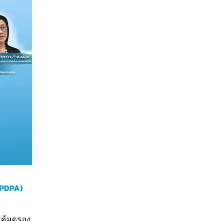
(TPDPA)
คุ้มครอง