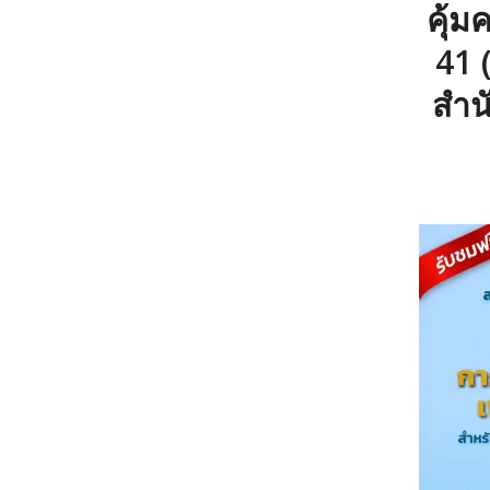
คุ้
41 
สำน