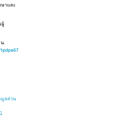
ึกษาและ
ู้
 น.
o/tpdpa67
มูลส่วน
์