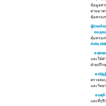
ข้อมูลส่ว
ตามมาตร
คุ้มครอง
ผู้ร่วมนำ
ดร.อุดม
คุ้มครอง
จำกัด (D
อ.สุกฤษ
และให้คำ
ฝ่ายปรึก
อ.ณัฏฐ์
ตรวจสอบแ
และวิทยา
อ.มยุร
และที่ปร