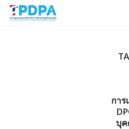
TA
การเ
DPO
บุค