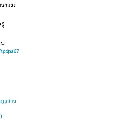
ึกษาและ
ู้
 น.
o/tpdpa67
มูลส่วน
์