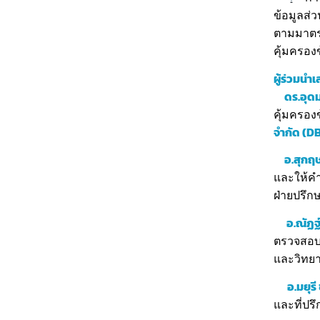
ข้อมูลส่ว
ตามมาตร
คุ้มครอง
ผู้ร่วมนำ
ดร.อุดม
คุ้มครอง
จำกัด (D
อ.สุกฤษ
และให้คำ
ฝ่ายปรึก
อ.ณัฏฐ์
ตรวจสอบแ
และวิทยา
อ.มยุร
และที่ปร