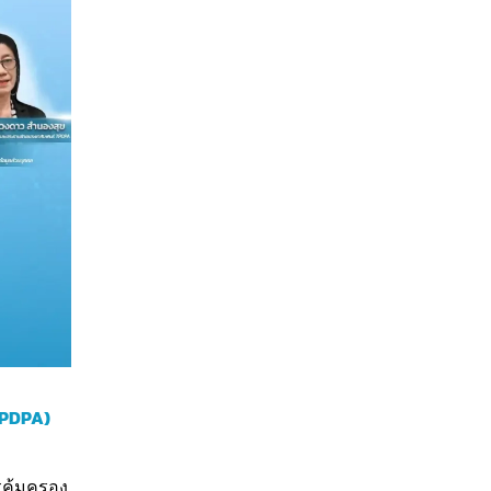
(TPDPA)
คุ้มครอง