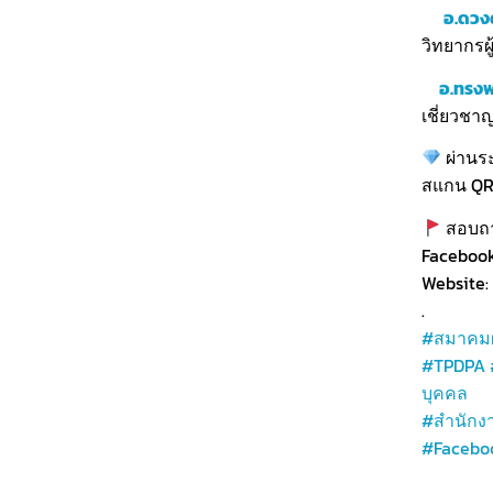
อ.ดวง
วิทยากรผ
อ.ทรงพ
เชี่ยวชา
ผ่านระ
สแกน QR C
สอบถาม
Faceboo
Website:
.
#สมาคมผ
#TPDPA
บุคคล
#สำนักง
#Facebo