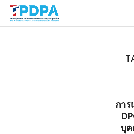
T
การเ
DPO
บุค