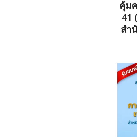
คุ้
41 
สำน