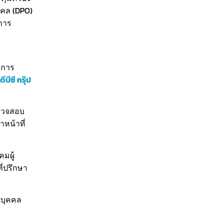
ุคคล (DPO)
การ
าการ
ดีบีซี กรุ๊ป
ตรวจสอบ
หน้าที่
มผู้
่ปรึกษา
นบุคคล